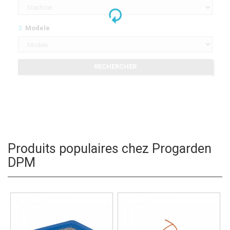
refresh
3.
Modele
RECHERCHER
Produits populaires chez Progarden
DPM