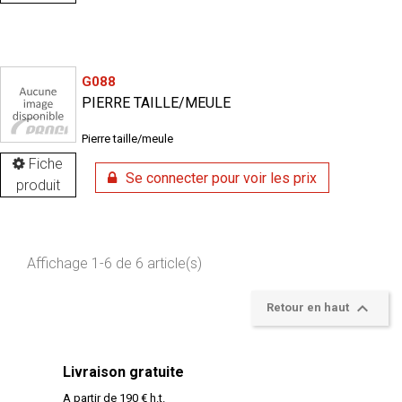
G088
PIERRE TAILLE/MEULE
Pierre taille/meule
Fiche
Se connecter pour voir les prix
produit
Affichage 1-6 de 6 article(s)

Retour en haut
Livraison gratuite
A partir de 190 € h.t.