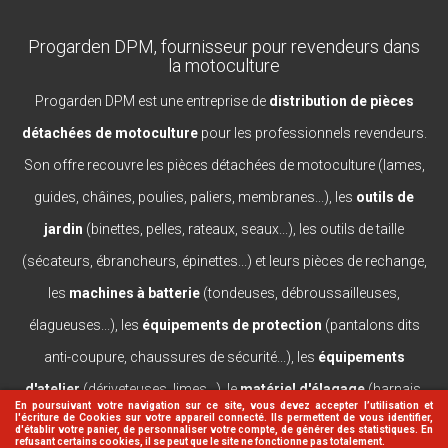
Progarden DPM, fournisseur pour revendeurs dans
la motoculture
Progarden DPM est une entreprise de
distribution de pièces
détachées de motoculture
pour les professionnels revendeurs.
Son offre recouvre les pièces détachées de motoculture (lames,
guides, châines, poulies, paliers, membranes...), les
outils de
jardin
(binettes, pelles, rateaux, seaux...), les outils de taille
(sécateurs, ébrancheurs, épinettes...) et leurs pièces de rechange,
les
machines à batterie
(tondeuses, débroussailleuses,
élagueuses...), les
équipements de protection
(pantalons dits
anti-coupure, chaussures de sécurité...), les
équipements
d'atelier
(dériveteuses, limes...), le
matériel d'élagage
(harnais,
En poursuivant votre navigation sur ce site, vous devez accepter l’utilisation et
l'écriture de Cookies sur votre appareil connecté. Ils permettent de vous identifier,
casques, lanceurs...).
d'établir votre panier, de personnaliser votre compte, de générer des statistiques. En
refusant certains cookies, il se peut que le site ne fonctionne pas totalement.