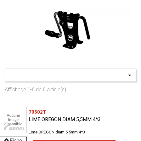

Affichage 1-6 de 6 article(s)
70502T
LIME OREGON DIAM 5,5MM 4*3
Lime OREGON diam 5,5mm 4*3
Fiche