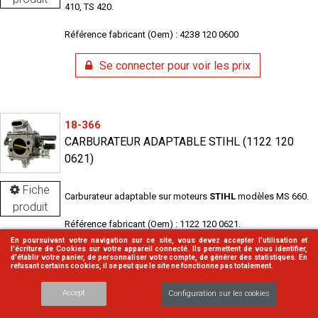
410, TS 420.
Référence fabricant (Oem) : 4238 120 0600
Se connecter pour voir les prix
18-366
CARBURATEUR ADAPTABLE STIHL (1122 120
0621)
Fiche
Carburateur adaptable sur moteurs
STIHL
modèles MS 660.
produit
Référence fabricant (Oem) : 1122 120 0621.
En poursuivant votre navigation sur ce site, vous devez accepter l’utilisation et
l'écriture de Cookies sur votre appareil connecté. Ils permettent de vous identifier,
Se connecter pour voir les prix
d'établir votre panier, de personnaliser votre compte, de générer des statistiques. En
refusant certains cookies, il se peut que le site ne fonctionne pas totalement.
Accept
Configuration sur les cookies
18-367