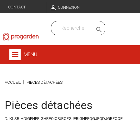

CONTACT
CONNEXION

MENU
ACCUEIL
PIÈCES DÉTACHÉES
Pièces détachées
DJKLSFJHDIGFHERIGHREOIQFJRQFGJERIGHEPQGJPQDJGREOQP
Sous-catégories