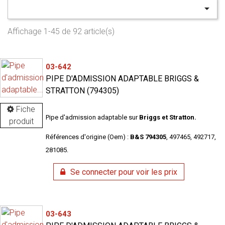

Affichage 1-45 de 92 article(s)
03-642
PIPE D'ADMISSION ADAPTABLE BRIGGS &
STRATTON (794305)
Fiche
Pipe d'admission adaptable sur
Briggs et Stratton.
produit
Références d'origine (Oem) :
B&S 794305
, 497465, 492717,
281085.
Se connecter pour voir les prix
03-643