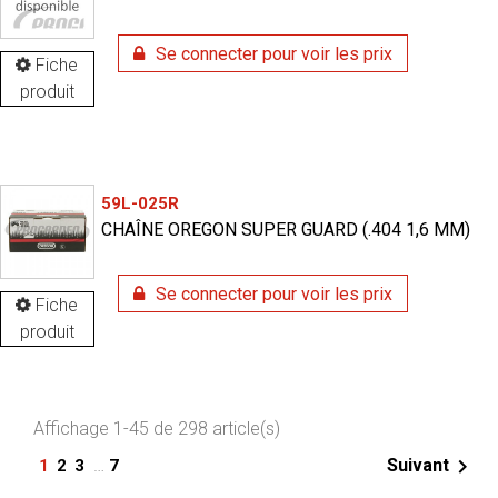
Se connecter pour voir les prix
Fiche
produit
59L-025R
CHAÎNE OREGON SUPER GUARD (.404 1,6 MM)
Se connecter pour voir les prix
Fiche
produit
Affichage 1-45 de 298 article(s)

…
Suivant
1
2
3
7