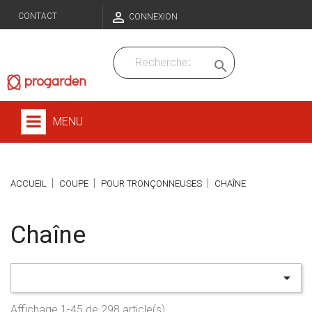

CONTACT
CONNEXION

MENU
ACCUEIL
COUPE
POUR TRONÇONNEUSES
CHAÎNE
Chaîne

Affichage 1-45 de 298 article(s)