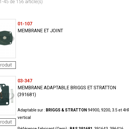
1-45 de 156 article(s)
01-107
MEMBRANE ET JOINT
roduit
03-347
MEMBRANE ADAPTABLE BRIGGS ET STRATTON
(391681)
Adaptable sur :
BRIGGS & STRATTON
94900, 9200, 3.5 et 4H
vertical
roduit
Référence fabricant (Oem) :
B&S 391681
, 391643, 396416,