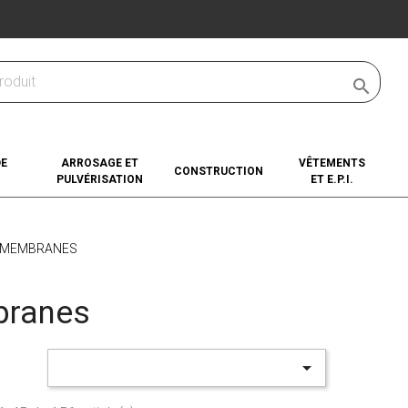

DE
ARROSAGE ET
VÊTEMENTS
CONSTRUCTION
PULVÉRISATION
ET E.P.I.
MEMBRANES
ranes
