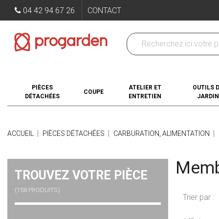
04 42 94 67 26
CONTACT
PIÈCES
ATELIER ET
OUTILS 
COUPE
DÉTACHÉES
ENTRETIEN
JARDIN
ACCUEIL
PIÈCES DÉTACHÉES
CARBURATION, ALIMENTATION
Memb
TROUVEZ VOTRE PIÈCE
(158 PRODUITS)
Trier par :