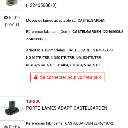
(122465608/3)
Fiche
Moyeu de lames adaptable sur CASTELGARDEN.
produit
Référence fabricant (Oem) :
CASTELGARDEN
122465608/3,
22465608/0.
Adaptable sur modèles : CASTELGARDEN R484 - GGP
NG464TR/TRE, NG504TR/TRE, NGL504TR/TRE,
RL484/534TR/TRE, TD484, TDL484/534TR/TRE
Se connecter pour voir les prix
13-200
PORTE-LAMES ADAPT. CASTELGARDEN
Références fabricants : CASTELGARDEN 22463187/2.
Fiche