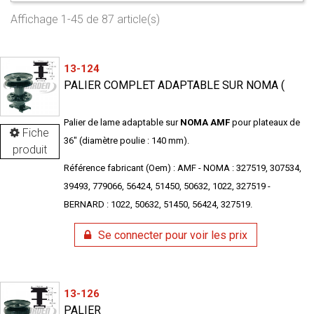
Affichage 1-45 de 87 article(s)
13-124
PALIER COMPLET ADAPTABLE SUR NOMA (
Palier de lame adaptable sur
NOMA
AMF
pour plateaux de
Fiche
36" (diamètre poulie : 140 mm).
produit
Référence fabricant (Oem) : AMF - NOMA : 327519, 307534,
39493, 779066, 56424, 51450, 50632, 1022, 327519 -
BERNARD : 1022, 50632, 51450, 56424, 327519.
Se connecter pour voir les prix
13-126
PALIER