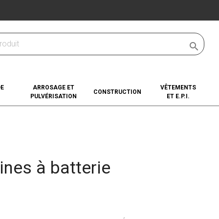

DE
ARROSAGE ET
VÊTEMENTS
CONSTRUCTION
PULVÉRISATION
ET E.P.I.
nes à batterie
gories