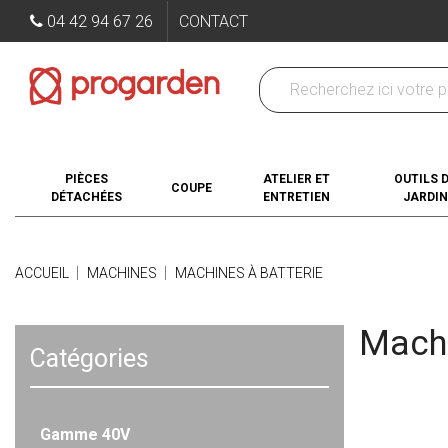
04 42 94 67 26
CONTACT
PIÈCES
ATELIER ET
OUTILS 
COUPE
DÉTACHÉES
ENTRETIEN
JARDIN
ACCUEIL
MACHINES
MACHINES À BATTERIE
Machi
Catégories
Sous-caté
Gamme 40V