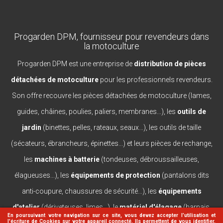
Progarden DPM, fournisseur pour revendeurs dans
la motoculture
Progarden DPM est une entreprise de
distribution de pièces
détachées de motoculture
pour les professionnels revendeurs.
Son offre recouvre les pièces détachées de motoculture (lames,
guides, châines, poulies, paliers, membranes...), les
outils de
jardin
(binettes, pelles, rateaux, seaux...), les outils de taille
(sécateurs, ébrancheurs, épinettes...) et leurs pièces de rechange,
les
machines à batterie
(tondeuses, débroussailleuses,
élagueuses...), les
équipements de protection
(pantalons dits
anti-coupure, chaussures de sécurité...), les
équipements
d'atelier
(dériveteuses, limes...), le
matériel d'élagage
(harnais,
En poursuivant votre navigation sur ce site, vous devez accepter l’utilisation et
l'écriture de Cookies sur votre appareil connecté. Ils permettent de vous identifier,
casques, lanceurs...).