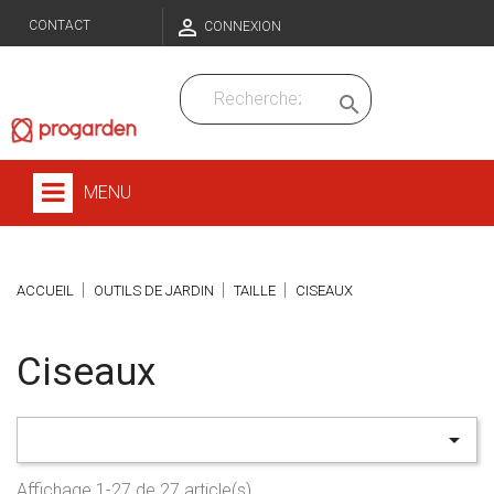

CONTACT
CONNEXION

MENU
ACCUEIL
OUTILS DE JARDIN
TAILLE
CISEAUX
Ciseaux

Affichage 1-27 de 27 article(s)