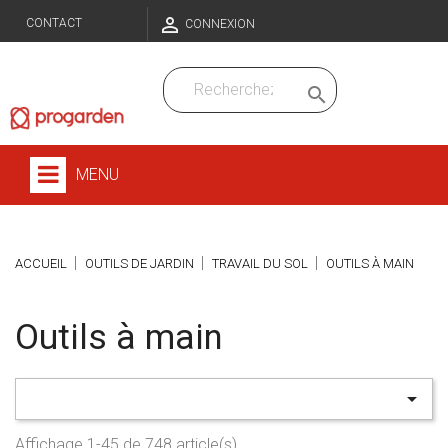

CONTACT
CONNEXION

MENU
ACCUEIL
OUTILS DE JARDIN
TRAVAIL DU SOL
OUTILS À MAIN
Outils à main

Affichage 1-45 de 748 article(s)