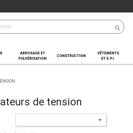

DE
ARROSAGE ET
VÊTEMENTS
CONSTRUCTION
PULVÉRISATION
ET E.P.I.
TENSION
ateurs de tension
