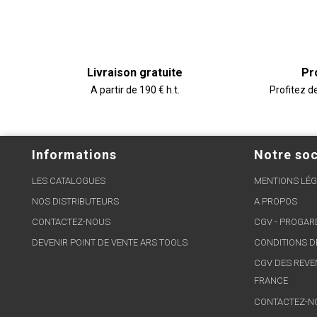
Livraison gratuite
Pr
A partir de 190 € h.t.
Profitez d
Informations
Notre soc
LES CATALOGUES
MENTIONS LÉG
NOS DISTRIBUTEURS
A PROPOS
CONTACTEZ-NOUS
CGV - PROGA
DEVENIR POINT DE VENTE ARS TOOLS
CONDITIONS D
CGV DES REVE
FRANCE
CONTACTEZ-N