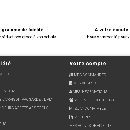
ogramme de fidélité
A votre écoute
e réductions gràce à vos achats
Nous sommes là pour 
iété
Votre compte
ALES
MES COMMANDES
MES ADRESSES
RDEN DPM
MES INFORMATIONS
E LIVRAISON PROGARDEN DPM
MES INTERLOCUTEURS
NDEURS AGRÉÉS ARS TOOLS
SUIVI COMPTABLE
FACTURES
OUS
MES POINTS DE FIDÉLITÉ