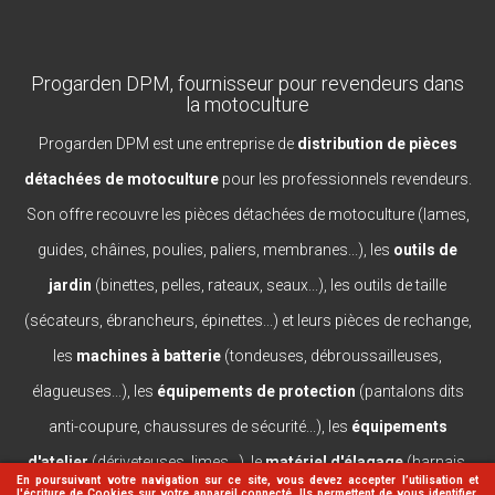
Progarden DPM, fournisseur pour revendeurs dans
la motoculture
Progarden DPM est une entreprise de
distribution de pièces
détachées de motoculture
pour les professionnels revendeurs.
Son offre recouvre les pièces détachées de motoculture (lames,
guides, châines, poulies, paliers, membranes...), les
outils de
jardin
(binettes, pelles, rateaux, seaux...), les outils de taille
(sécateurs, ébrancheurs, épinettes...) et leurs pièces de rechange,
les
machines à batterie
(tondeuses, débroussailleuses,
élagueuses...), les
équipements de protection
(pantalons dits
anti-coupure, chaussures de sécurité...), les
équipements
d'atelier
(dériveteuses, limes...), le
matériel d'élagage
(harnais,
En poursuivant votre navigation sur ce site, vous devez accepter l’utilisation et
l'écriture de Cookies sur votre appareil connecté. Ils permettent de vous identifier,