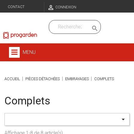

CONTACT
CONNEXION

MENU
ACCUEIL
PIÈCES DÉTACHÉES
EMBRAYAGES
COMPLETS
Complets

Affichage 1-8 de 8 article(s)